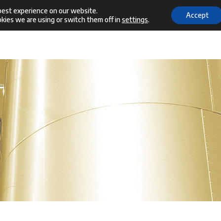
best experience on our website.
Accept
kies we are using or switch them off in
settings
.
ome
Our company
Manufacturing
Services