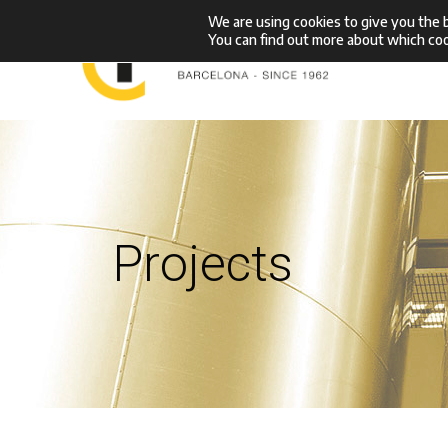
Skip
We are using cookies to give you the 
You can find out more about which coo
H
to
content
Projects