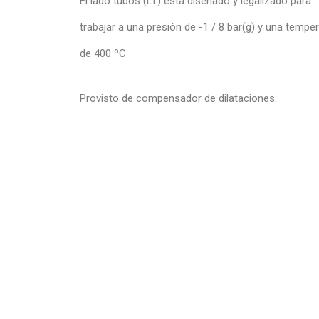
El lado tubos (LT) esta diseñado y legalizado para
trabajar a una presión de -1 / 8 bar(g) y una tempe
de 400 ºC
Provisto de compensador de dilataciones.