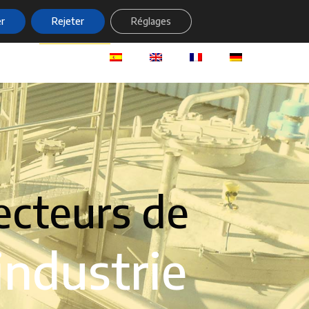
r
Rejeter
Réglages
vices
Industrie
Projects
Contacter
ecteurs de
’industrie