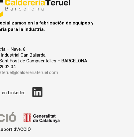
ecializamos en la fabricación de equipos y
ia para la industria.
ria – Nave, 6
Industrial Can Baliarda
 Sant Fost de Campsentelles – BARCELONA
89 02 04
iateruel@caldereriateruel.com
L
 en Linkedin:
i
n
k
suport d’ACCIÓ