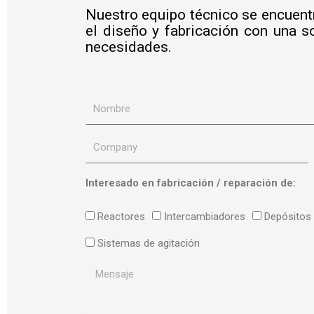
Nuestro equipo técnico se encuentr
el diseño y fabricación con una s
necesidades.
N
o
C
m
o
Interesado en fabricación / reparación de:
b
m
r
T
Reactores
Intercambiadores
Depósitos
p
e
i
Sistemas de agitación
a
p
n
M
o
y
e