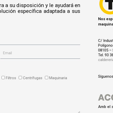
a a su disposición y le ayudará en
olución específica adaptada a sus
Nos esp
maquinar
C/ Indust
Polígono 
08105 –
E
Tel. 93 3
calderer
m
a
Síguenos
Filtros
Centrífugas
Maquinaria
i
l
Amb el 