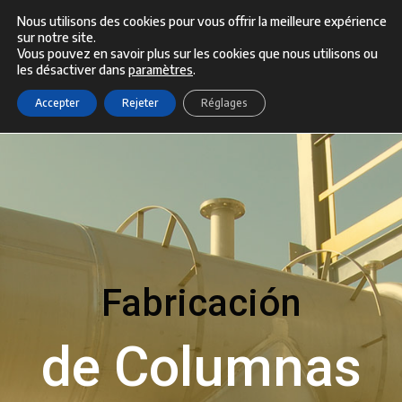
Aller
Nous utilisons des cookies pour vous offrir la meilleure expérience
sur notre site.
Menu
au
Vous pouvez en savoir plus sur les cookies que nous utilisons ou
les désactiver dans
paramètres
.
contenu
Accepter
Rejeter
Réglages
Fabricación
de Columnas