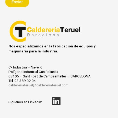
Enviar
e
p
a
t
c
i
ó
n
Nos especializamos en la fabricación de equipos y
maquinaria para la industria.
C/ Industria – Nave, 6
Polígono Industrial Can Baliarda
08105 – Sant Fost de Campsentelles – BARCELONA
Tel. 93 389 02 04
caldereriateruel@caldereriateruel.com
L
Síguenos en Linkedin:
i