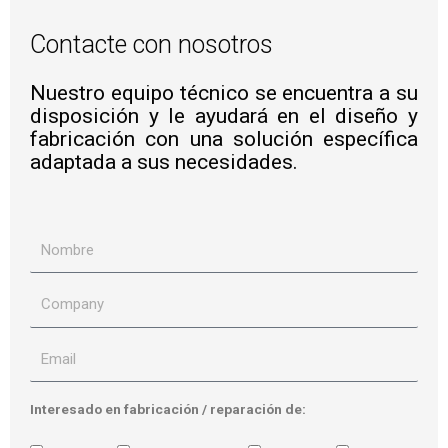
Contacte con nosotros
Nuestro equipo técnico se encuentra a su
disposición y le ayudará en el diseño y
fabricación con una solución específica
adaptada a sus necesidades.
N
o
C
m
o
b
E
m
r
m
p
Interesado en fabricación / reparación de:
e
a
a