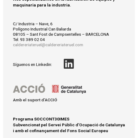
maquinaria para la industria.
C/ Industria – Nave, 6
Polígono Industrial Can Baliarda
08105 – Sant Fost de Campsentelles – BARCELONA
Tel. 93 389 02 04
caldereriateruel@caldereriateruel.com
L
Síguenos en Linkedin:
i
n
k
Amb el suport d’ACCIÓ
e
d
Programa SOCCONT30IMES
Subvencionat pel Servei Públic d’Ocupació de Catalunya
i
i amb el cofinançament del Fons Social Europeu